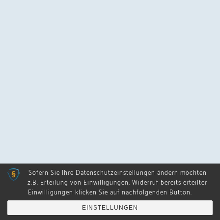
Sofern Sie Ihre Datenschutzeinstellungen ändern möchten
z.B. Erteilung von Einwilligungen, Widerruf bereits erteilter
Einwilligungen klicken Sie auf nachfolgenden Button.
Hebammengemeinschaft
MENÜ
Dillenburg
EINSTELLUNGEN